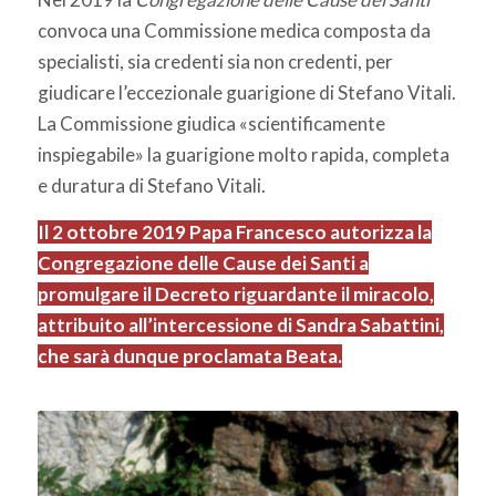
convoca una Commissione medica composta da
specialisti, sia credenti sia non credenti, per
giudicare l’eccezionale guarigione di Stefano Vitali.
La Commissione giudica «scientificamente
inspiegabile» la guarigione molto rapida, completa
e duratura di Stefano Vitali.
Il 2 ottobre 2019 Papa Francesco autorizza la
Congregazione delle Cause dei Santi a
promulgare il Decreto riguardante il miracolo,
attribuito all’intercessione di Sandra Sabattini,
che sarà dunque proclamata Beata.