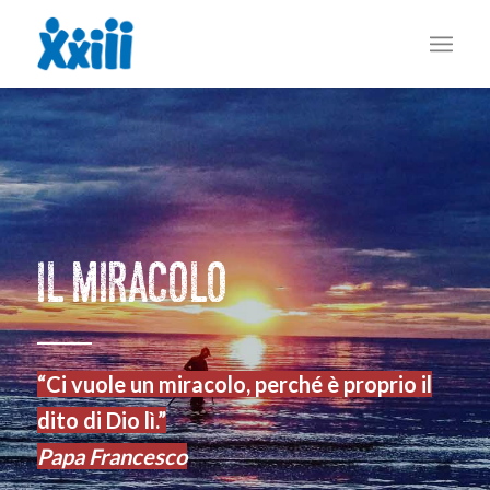
Il Miracolo
“Ci vuole un miracolo, perché è proprio il
dito di Dio lì.”
Papa Francesco