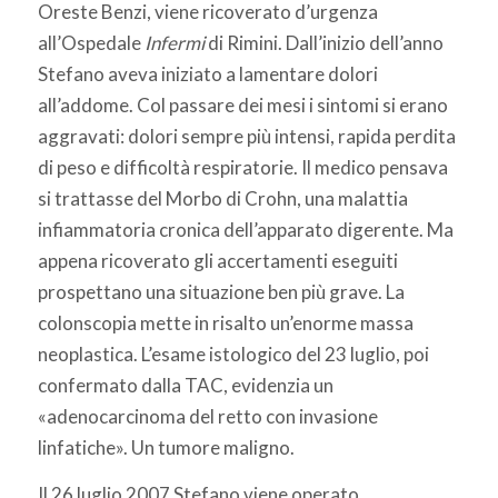
Oreste Benzi, viene ricoverato d’urgenza
all’Ospedale
Infermi
di Rimini. Dall’inizio dell’anno
Stefano aveva iniziato a lamentare dolori
all’addome. Col passare dei mesi i sintomi si erano
aggravati: dolori sempre più intensi, rapida perdita
di peso e difficoltà respiratorie. Il medico pensava
si trattasse del Morbo di Crohn, una malattia
infiammatoria cronica dell’apparato digerente. Ma
appena ricoverato gli accertamenti eseguiti
prospettano una situazione ben più grave. La
colonscopia mette in risalto un’enorme massa
neoplastica. L’esame istologico del 23 luglio, poi
confermato dalla TAC, evidenzia un
«adenocarcinoma del retto con invasione
linfatiche». Un tumore maligno.
Il 26 luglio 2007 Stefano viene operato.